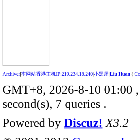
Archiver
|
本网站香港主机IP:219.234.18.240
|
小黑屋
|
Liu Huan
(
Co
GMT+8, 2026-8-10 01:00
,
second(s), 7 queries .
Powered by
Discuz!
X3.2