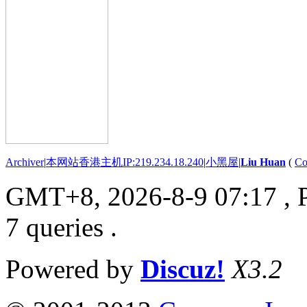
Archiver
|
本网站香港主机IP:219.234.18.240
|
小黑屋
|
Liu Huan
(
Co
GMT+8, 2026-8-9 07:17
, 
7 queries .
Powered by
Discuz!
X3.2